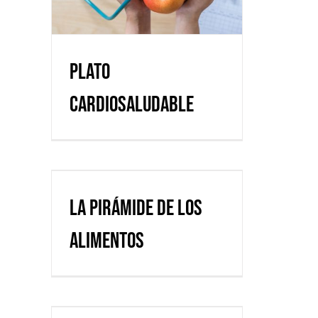
Plato
cardiosaludable
La pirámide de los
alimentos
La pirámide de los
alimentos
Dieta para reducir los