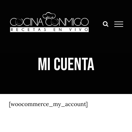
Saltar
al
contenido
Mi cuenta
[woocommerce_my_account]